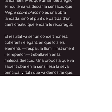
tancament. Més que un simple afegitó, 
el nou tema va deixar la sensació que 
Negre sobre blanc
 no és una obra 
tancada, sinó el punt de partida d’un 
camí creatiu que encara té recorregut.
El resultat va ser un concert honest, 
coherent i elegant, en què tots els 
elements —l’espai, la llum, l’instrument 
i el repertori— treballaven en la 
mateixa direcció. Una proposta que va 
saber trobar en la senzillesa la seva 
principal virtut i que va demostrar que, 
de vegades, la intensitat no necessita 
res més que un piano, silenci i una 
sala disposada a escoltar.